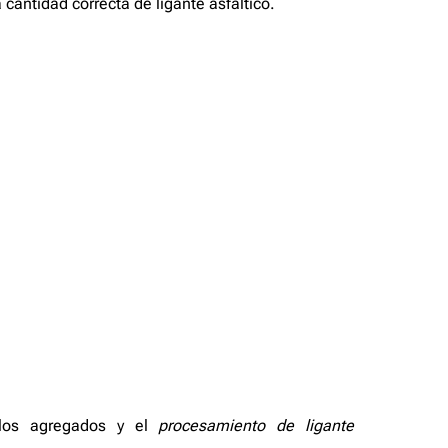
 cantidad correcta de ligante asfáltico.
los agregados y el
procesamiento de ligante