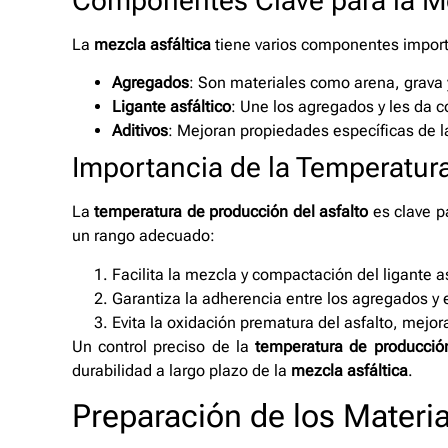
Componentes Clave para la Me
La
mezcla asfáltica
tiene varios componentes impor
Agregados
: Son materiales como arena, grava y
Ligante asfáltico
: Une los agregados y les da 
Aditivos
: Mejoran propiedades específicas de l
Importancia de la Temperatur
La
temperatura de producción del asfalto
es clave p
un rango adecuado:
Facilita la mezcla y compactación del ligante as
Garantiza la adherencia entre los agregados y e
Evita la oxidación prematura del asfalto, mejor
Un control preciso de la
temperatura de producción
durabilidad a largo plazo de la
mezcla asfáltica
.
Preparación de los Materia