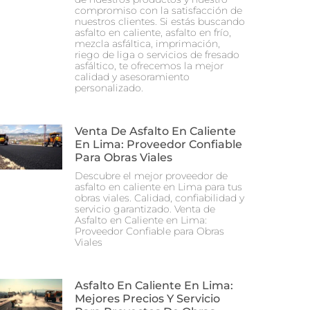
compromiso con la satisfacción de
nuestros clientes. Si estás buscando
asfalto en caliente, asfalto en frío,
mezcla asfáltica, imprimación,
riego de liga o servicios de fresado
asfáltico, te ofrecemos la mejor
calidad y asesoramiento
personalizado.
Venta De Asfalto En Caliente
En Lima: Proveedor Confiable
Para Obras Viales
Descubre el mejor proveedor de
asfalto en caliente en Lima para tus
obras viales. Calidad, confiabilidad y
servicio garantizado. Venta de
Asfalto en Caliente en Lima:
Proveedor Confiable para Obras
Viales
Asfalto En Caliente En Lima:
Mejores Precios Y Servicio