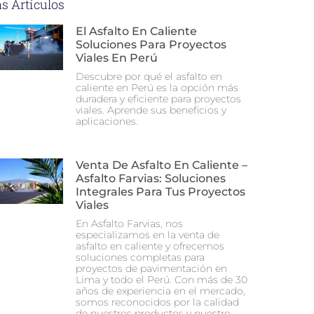
s Artículos
El Asfalto En Caliente
Soluciones Para Proyectos
Viales En Perú
Descubre por qué el asfalto en
caliente en Perú es la opción más
duradera y eficiente para proyectos
viales. Aprende sus beneficios y
aplicaciones.
Venta De Asfalto En Caliente –
Asfalto Farvias: Soluciones
Integrales Para Tus Proyectos
Viales
En Asfalto Farvias, nos
especializamos en la venta de
asfalto en caliente y ofrecemos
soluciones completas para
proyectos de pavimentación en
Lima y todo el Perú. Con más de 30
años de experiencia en el mercado,
somos reconocidos por la calidad
de nuestros productos y nuestro