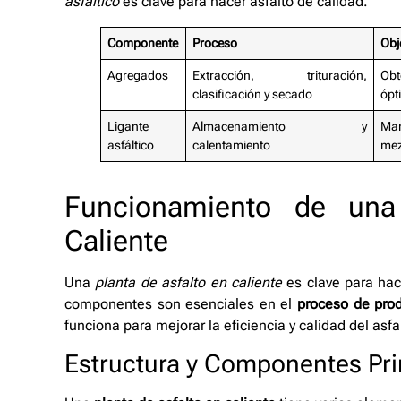
asfáltico
es clave para hacer asfalto de calidad.
Componente
Proceso
Obj
Agregados
Extracción, trituración,
Obt
clasificación y secado
ópt
Ligante
Almacenamiento y
Man
asfáltico
calentamiento
mez
Funcionamiento de una
Caliente
Una
planta de asfalto en caliente
es clave para hace
componentes son esenciales en el
proceso de prod
funciona para mejorar la eficiencia y calidad del asfa
Estructura y Componentes Pri