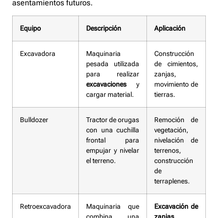
asentamientos futuros.
Equipo
Descripción
Aplicación
Excavadora
Maquinaria
Construcción
pesada utilizada
de cimientos,
para realizar
zanjas,
excavaciones
y
movimiento de
cargar material.
tierras.
Bulldozer
Tractor de orugas
Remoción de
con una cuchilla
vegetación,
frontal para
nivelación de
empujar y nivelar
terrenos,
el terreno.
construcción
de
terraplenes.
Retroexcavadora
Maquinaria que
Excavación de
combina una
zanjas
,