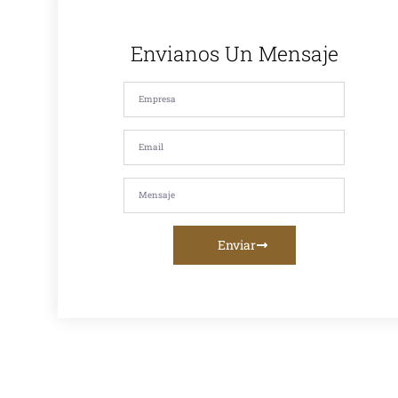
de nuestros
productos y
nuestro
compromiso
Envianos Un Mensaje
con la
satisfacción de
nuestros
clientes. Si
estás
buscando
asfalto en
caliente, asfalto
en frío, mezcla
asfáltica,
imprimación,
riego de liga o
servicios de
fresado
Enviar
asfáltico, te
ofrecemos la
mejor calidad y
asesoramiento
personalizado.
Venta De
Asfalto En
Caliente En
Lima:
Proveedor