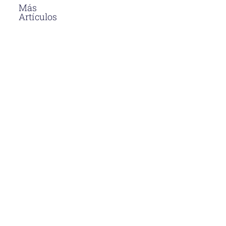
Más
Artículos
El Asfalto En
Caliente
Soluciones
Para
Proyectos
Viales En
Perú
Descubre
por qué el
asfalto en
caliente en
Perú es la
opción más
duradera y
eficiente
para
proyectos
viales.
Aprende sus
beneficios y
aplicaciones.
Venta De
Asfalto En