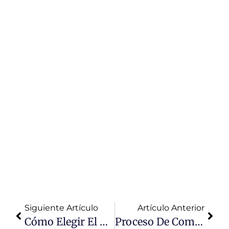
Precios Y
Servicio Para
Proyectos
De Obras
Descubre los
mejores
precios y
servicio de
asfalto en
caliente en
Lima para tus
proyectos de
obras.
Calidad
garantizada y
asesoría
especializada.
Siguiente Artículo
Artículo Anterior
Cómo Elegir El Mejor Tipo De Mezcla Asfáltica En Caliente Para Tu Proyecto
Proceso De Compactación De La Carpeta Asfáltica En Caliente