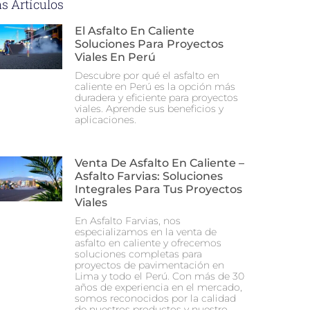
s Artículos
El Asfalto En Caliente
Soluciones Para Proyectos
Viales En Perú
Descubre por qué el asfalto en
caliente en Perú es la opción más
duradera y eficiente para proyectos
viales. Aprende sus beneficios y
aplicaciones.
Venta De Asfalto En Caliente –
Asfalto Farvias: Soluciones
Integrales Para Tus Proyectos
Viales
En Asfalto Farvias, nos
especializamos en la venta de
asfalto en caliente y ofrecemos
soluciones completas para
proyectos de pavimentación en
Lima y todo el Perú. Con más de 30
años de experiencia en el mercado,
somos reconocidos por la calidad
de nuestros productos y nuestro