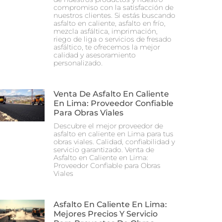
compromiso con la satisfacción de
nuestros clientes. Si estás buscando
asfalto en caliente, asfalto en frío,
mezcla asfáltica, imprimación,
riego de liga o servicios de fresado
asfáltico, te ofrecemos la mejor
calidad y asesoramiento
personalizado.
Venta De Asfalto En Caliente
En Lima: Proveedor Confiable
Para Obras Viales
Descubre el mejor proveedor de
asfalto en caliente en Lima para tus
obras viales. Calidad, confiabilidad y
servicio garantizado. Venta de
Asfalto en Caliente en Lima:
Proveedor Confiable para Obras
Viales
Asfalto En Caliente En Lima:
Mejores Precios Y Servicio