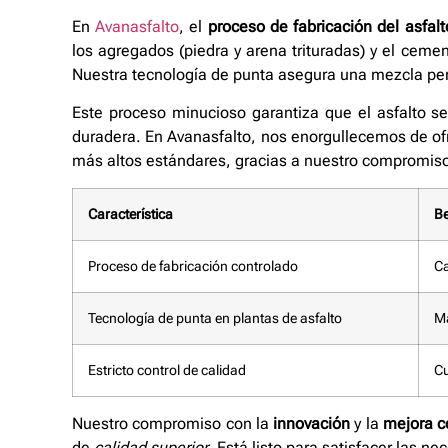
En
Avanasfalto
, el
proceso de fabricación del asfalt
los agregados (piedra y arena trituradas) y el ceme
Nuestra tecnología de punta asegura una mezcla perf
Este proceso minucioso garantiza que el asfalto se
duradera. En Avanasfalto, nos enorgullecemos de of
más altos estándares, gracias a nuestro compromis
Característica
Be
Proceso de fabricación controlado
Ca
Tecnología de punta en plantas de asfalto
Ma
Estricto control de calidad
Cu
Nuestro compromiso con la
innovación
y la
mejora c
de
calidad superior
. Está listo para satisfacer las 