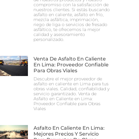
compromiso con la satisfacción de
nuestros clientes. Si estás buscando
asfalto en caliente, asfalto en frío,
mezcla asfáltica, imprimación,
riego de liga o servicios de fresado
asfáltico, te ofrecemos la mejor
calidad y asesoramiento
personalizado.
Venta De Asfalto En Caliente
En Lima: Proveedor Confiable
Para Obras Viales
Descubre el mejor proveedor de
asfalto en caliente en Lima para tus
obras viales. Calidad, confiabilidad y
servicio garantizado. Venta de
Asfalto en Caliente en Lima:
Proveedor Confiable para Obras
Viales
Asfalto En Caliente En Lima:
Mejores Precios Y Servicio