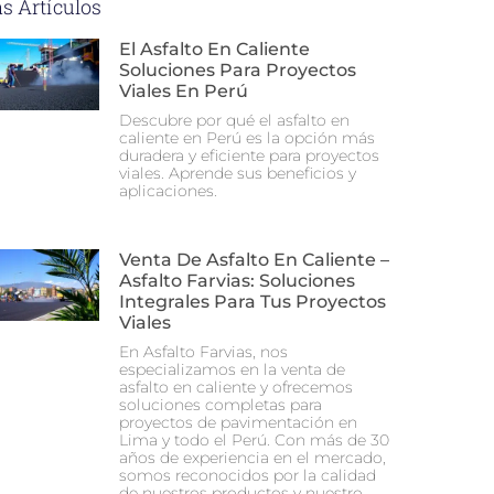
s Artículos
El Asfalto En Caliente
Soluciones Para Proyectos
Viales En Perú
Descubre por qué el asfalto en
caliente en Perú es la opción más
duradera y eficiente para proyectos
viales. Aprende sus beneficios y
aplicaciones.
Venta De Asfalto En Caliente –
Asfalto Farvias: Soluciones
Integrales Para Tus Proyectos
Viales
En Asfalto Farvias, nos
especializamos en la venta de
asfalto en caliente y ofrecemos
soluciones completas para
proyectos de pavimentación en
Lima y todo el Perú. Con más de 30
años de experiencia en el mercado,
somos reconocidos por la calidad
de nuestros productos y nuestro