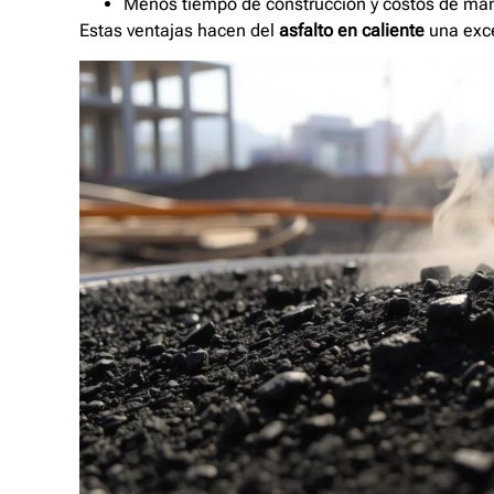
Menos tiempo de construcción y costos de man
Estas ventajas hacen del
asfalto en caliente
una exce