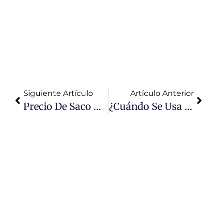
obras.
Calidad
garantizada y
asesoría
especializada.
Siguiente Artículo
Artículo Anterior
Precio De Saco De Asfalto: ¿Cuánto Cuesta?
¿Cuándo Se Usa Asfalto En Frío? Aplicaciones Clave