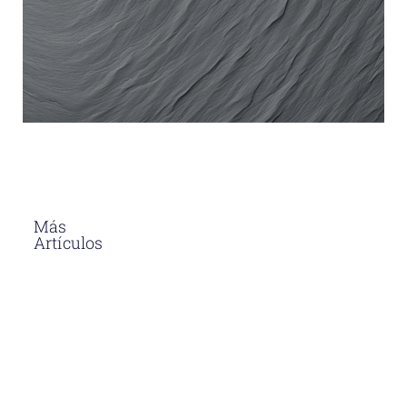
Más
Artículos
El Asfalto En
Caliente
Soluciones
Para
Proyectos
Viales En
Perú
Descubre
por qué el