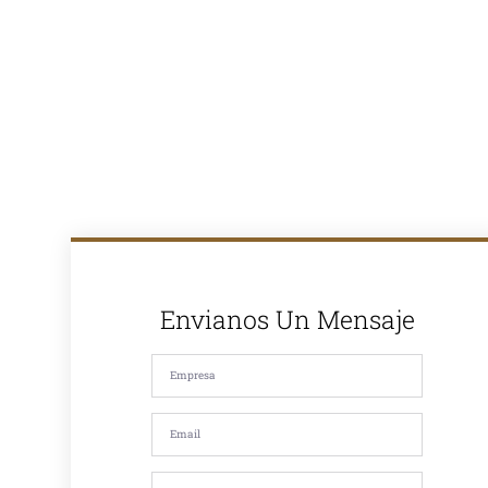
ofrecemos
soluciones
completas para
proyectos de
pavimentación
en Lima y todo
el Perú. Con
más de 30
años de
experiencia en
el mercado,
somos
reconocidos
por la calidad
de nuestros
productos y
nuestro
compromiso
Envianos Un Mensaje
con la
satisfacción de
nuestros
clientes. Si
estás
buscando
asfalto en
caliente, asfalto
en frío, mezcla
asfáltica,