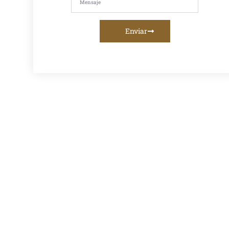
imprimación,
riego de liga o
servicios de
fresado
Enviar
asfáltico, te
ofrecemos la
mejor calidad y
asesoramiento
personalizado.
Venta De
Asfalto En
Caliente En
Lima:
Proveedor
Confiable
Para Obras
Viales
Descubre el
mejor
proveedor
de asfalto en
caliente en
Lima para
tus obras
viales.
Calidad,
confiabilidad