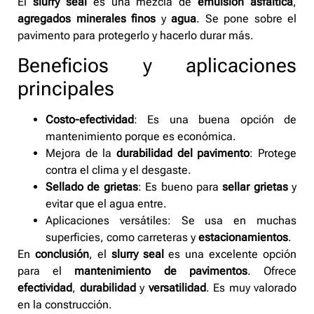
El
slurry seal
es una mezcla de
emulsión asfáltica
,
agregados minerales finos
y
agua
. Se pone sobre el
pavimento para protegerlo y hacerlo durar más.
Beneficios y aplicaciones
principales
Costo-efectividad
: Es una buena opción de
mantenimiento porque es económica.
Mejora de la
durabilidad del pavimento
: Protege
contra el clima y el desgaste.
Sellado de grietas
: Es bueno para
sellar grietas
y
evitar que el agua entre.
Aplicaciones versátiles: Se usa en muchas
superficies, como carreteras y
estacionamientos
.
En
conclusión
, el
slurry seal
es una excelente opción
para el
mantenimiento de pavimentos
. Ofrece
efectividad
,
durabilidad
y
versatilidad
. Es muy valorado
en la construcción.