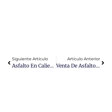
Lima para tus
proyectos de
obras.
Calidad
garantizada y
asesoría
especializada.
Siguiente Artículo
Artículo Anterior
Asfalto En Caliente: ¿Qué Es?
Venta De Asfalto Caliente En Lima