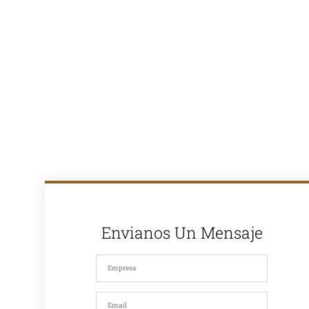
en la venta de
asfalto en
caliente y
ofrecemos
soluciones
completas para
proyectos de
pavimentación
en Lima y todo
el Perú. Con
más de 30
años de
experiencia en
el mercado,
somos
reconocidos
por la calidad
de nuestros
productos y
nuestro
compromiso
Envianos Un Mensaje
con la
satisfacción de
nuestros
clientes. Si
estás
buscando
asfalto en