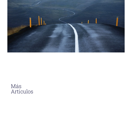
Más
Artículos
El Asfalto En
Caliente
Soluciones
Para
Proyectos
Viales En
Perú