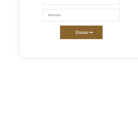
caliente, asfalto
en frío, mezcla
asfáltica,
imprimación,
riego de liga o
servicios de
fresado
Enviar
asfáltico, te
ofrecemos la
mejor calidad y
asesoramiento
personalizado.
Venta De
Asfalto En
Caliente En
Lima:
Proveedor
Confiable
Para Obras
Viales
Descubre el
mejor
proveedor
de asfalto en
caliente en
Lima para
tus obras