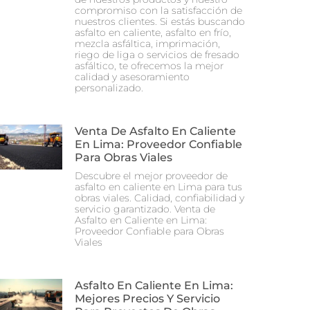
compromiso con la satisfacción de
nuestros clientes. Si estás buscando
asfalto en caliente, asfalto en frío,
mezcla asfáltica, imprimación,
riego de liga o servicios de fresado
asfáltico, te ofrecemos la mejor
calidad y asesoramiento
personalizado.
Venta De Asfalto En Caliente
En Lima: Proveedor Confiable
Para Obras Viales
Descubre el mejor proveedor de
asfalto en caliente en Lima para tus
obras viales. Calidad, confiabilidad y
servicio garantizado. Venta de
Asfalto en Caliente en Lima:
Proveedor Confiable para Obras
Viales
Asfalto En Caliente En Lima:
Mejores Precios Y Servicio