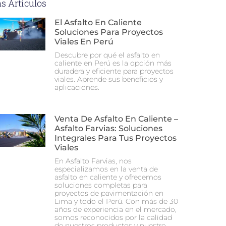
s Artículos
El Asfalto En Caliente
Soluciones Para Proyectos
Viales En Perú
Descubre por qué el asfalto en
caliente en Perú es la opción más
duradera y eficiente para proyectos
viales. Aprende sus beneficios y
aplicaciones.
Venta De Asfalto En Caliente –
Asfalto Farvias: Soluciones
Integrales Para Tus Proyectos
Viales
En Asfalto Farvias, nos
especializamos en la venta de
asfalto en caliente y ofrecemos
soluciones completas para
proyectos de pavimentación en
Lima y todo el Perú. Con más de 30
años de experiencia en el mercado,
somos reconocidos por la calidad
de nuestros productos y nuestro