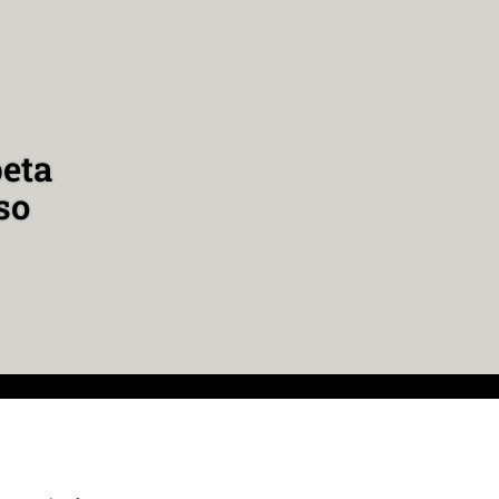
peta
so