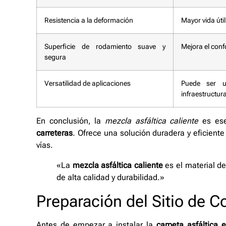
Resistencia a la deformación
Mayor vida úti
Superficie de rodamiento suave y
Mejora el conf
segura
Versatilidad de aplicaciones
Puede ser u
infraestructur
En conclusión, la
mezcla asfáltica caliente
es ese
carreteras
. Ofrece una solución duradera y eficiente
vías.
«La
mezcla asfáltica caliente
es el material de
de alta calidad y durabilidad.»
Preparación del Sitio de C
Antes de empezar a instalar la
carpeta asfáltica e