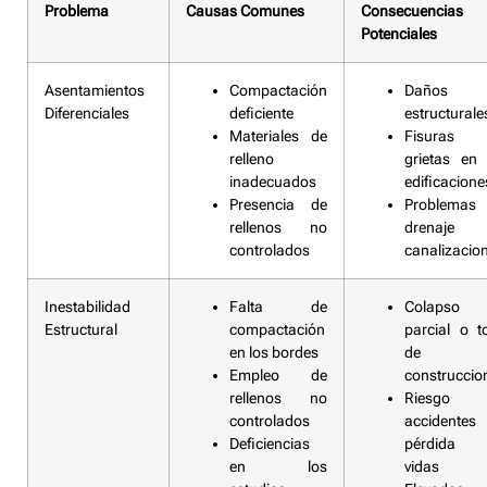
Problema
Causas Comunes
Consecuencias
Potenciales
Asentamientos
Compactación
Daños
Diferenciales
deficiente
estructurale
Materiales de
Fisuras
relleno
grietas en 
inadecuados
edificacione
Presencia de
Problemas
rellenos no
drenaje
controlados
canalizacio
Inestabilidad
Falta de
Colapso
Estructural
compactación
parcial o to
en los bordes
de l
Empleo de
construccio
rellenos no
Riesgo 
controlados
accidente
Deficiencias
pérdida 
en los
vidas