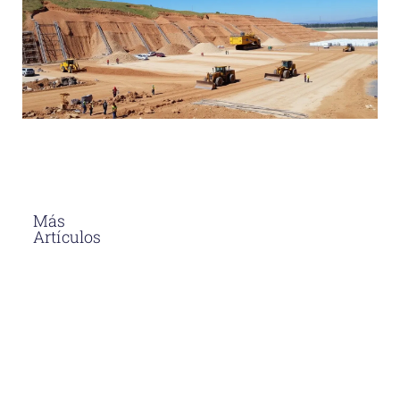
Más
Artículos
El Asfalto En
Caliente
Soluciones
Para
Proyectos
Viales En
Perú
Descubre
por qué el