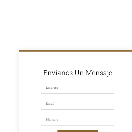
proyectos de
pavimentación
en Lima y todo
el Perú. Con
más de 30
años de
experiencia en
el mercado,
somos
reconocidos
por la calidad
de nuestros
productos y
nuestro
compromiso
Envianos Un Mensaje
con la
satisfacción de
nuestros
clientes. Si
estás
buscando
asfalto en
caliente, asfalto
en frío, mezcla
asfáltica,
imprimación,
riego de liga o
servicios de