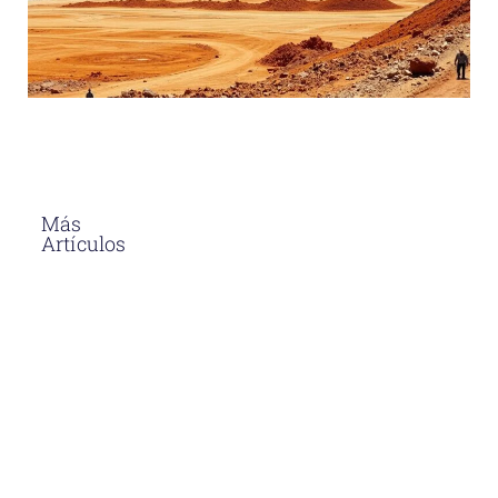
Más
Artículos
El Asfalto En
Caliente
Soluciones
Para
Proyectos
Viales En
Perú
Descubre
por qué el
asfalto en
caliente en
Perú es la