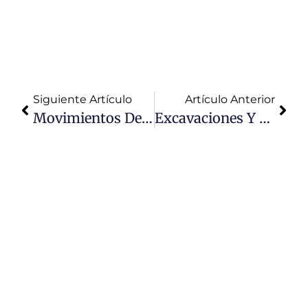
asesoría
especializada.
Siguiente Artículo
Artículo Anterior
Movimientos De Tierra En Obra: ¿En Qué Consisten?
Excavaciones Y Movimientos De Tierra – Empresa Farvias