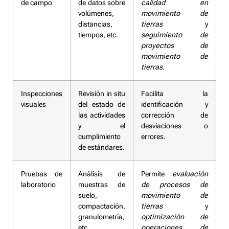
de campo
de datos sobre
calidad en
volúmenes,
movimiento de
distancias,
tierras
y
tiempos, etc.
seguimiento de
proyectos de
movimiento de
tierras
.
Inspecciones
Revisión in situ
Facilita la
visuales
del estado de
identificación y
las actividades
corrección de
y el
desviaciones o
cumplimiento
errores.
de estándares.
Pruebas de
Análisis de
Permite
evaluación
laboratorio
muestras de
de procesos de
suelo,
movimiento de
compactación,
tierras
y
granulometría,
optimización de
etc.
operaciones de