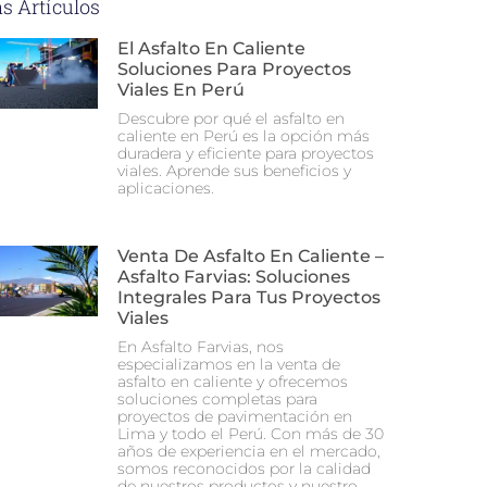
s Artículos
El Asfalto En Caliente
Soluciones Para Proyectos
Viales En Perú
Descubre por qué el asfalto en
caliente en Perú es la opción más
duradera y eficiente para proyectos
viales. Aprende sus beneficios y
aplicaciones.
Venta De Asfalto En Caliente –
Asfalto Farvias: Soluciones
Integrales Para Tus Proyectos
Viales
En Asfalto Farvias, nos
especializamos en la venta de
asfalto en caliente y ofrecemos
soluciones completas para
proyectos de pavimentación en
Lima y todo el Perú. Con más de 30
años de experiencia en el mercado,
somos reconocidos por la calidad
de nuestros productos y nuestro