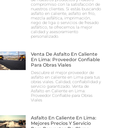
compromiso con la satisfacción de
nuestros clientes. Si estás buscando
asfalto en caliente, asfalto en frío,
mezcla asfáltica, imprimación,
riego de liga o servicios de fresado
asfáltico, te ofrecemos la mejor
calidad y asesoramiento
personalizado.
Venta De Asfalto En Caliente
En Lima: Proveedor Confiable
Para Obras Viales
Descubre el mejor proveedor de
asfalto en caliente en Lima para tus
obras viales. Calidad, confiabilidad y
servicio garantizado. Venta de
Asfalto en Caliente en Lima:
Proveedor Confiable para Obras
Viales
Asfalto En Caliente En Lima:
Mejores Precios Y Servicio