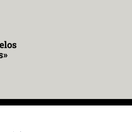
elos
s»