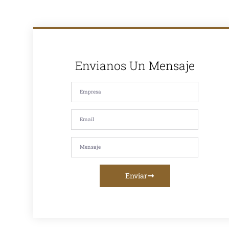
el mercado,
somos
reconocidos
por la calidad
de nuestros
productos y
nuestro
compromiso
Envianos Un Mensaje
con la
satisfacción de
nuestros
clientes. Si
estás
buscando
asfalto en
caliente, asfalto
en frío, mezcla
asfáltica,
imprimación,
riego de liga o
servicios de
fresado
Enviar
asfáltico, te
ofrecemos la
mejor calidad y
asesoramiento
personalizado.