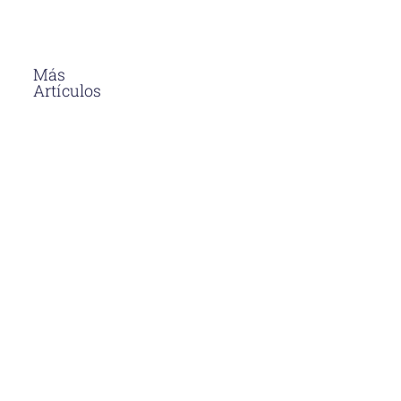
Más
Artículos
El Asfalto En
Caliente
Soluciones
Para
Proyectos
Viales En
Perú
Descubre
por qué el
asfalto en
caliente en
Perú es la
opción más
duradera y
eficiente
para
proyectos
viales.
Aprende sus