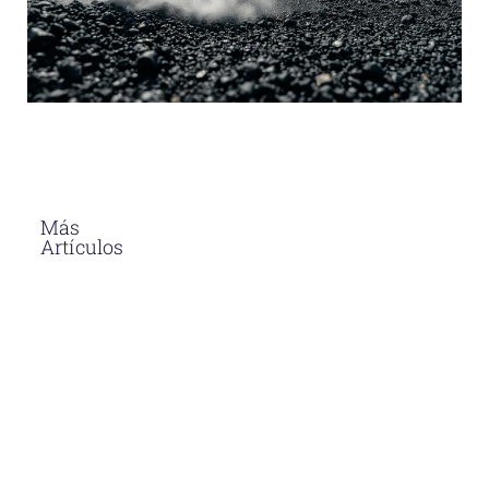
Más
Artículos
El Asfalto En
Caliente
Soluciones
Para
Proyectos
Viales En
Perú
Descubre
por qué el
asfalto en
caliente en