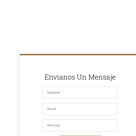
completas para
proyectos de
pavimentación
en Lima y todo
el Perú. Con
más de 30
años de
experiencia en
el mercado,
somos
reconocidos
por la calidad
de nuestros
productos y
nuestro
compromiso
Envianos Un Mensaje
con la
satisfacción de
nuestros
clientes. Si
estás
buscando
asfalto en
caliente, asfalto
en frío, mezcla
asfáltica,
imprimación,
riego de liga o