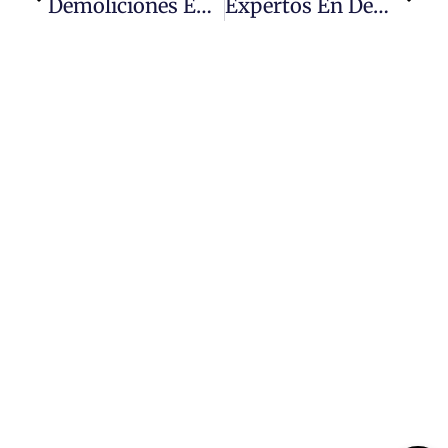
Demoliciones Express En Perú: Servicios Rápidos
Expertos En Demoliciones De Gran Altura En Perú