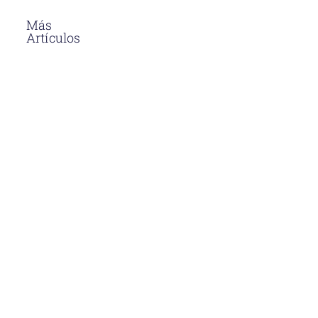
Más
Artículos
El Asfalto En
Caliente
Soluciones
Para
Proyectos
Viales En
Perú
Descubre
por qué el
asfalto en
caliente en
Perú es la
opción más
duradera y
eficiente
para
proyectos
viales.
Aprende sus
beneficios y
aplicaciones.
Venta De