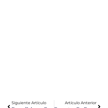
Lima:
Mejores
Precios Y
Servicio Para
Proyectos
De Obras
Descubre los
mejores
precios y
servicio de
asfalto en
caliente en
Lima para tus
proyectos de
obras.
Calidad
garantizada y
asesoría
especializada.
Siguiente Artículo
Artículo Anterior