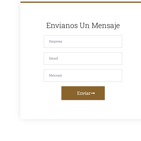
por la calidad
de nuestros
productos y
nuestro
compromiso
Envianos Un Mensaje
con la
satisfacción de
nuestros
clientes. Si
estás
buscando
asfalto en
caliente, asfalto
en frío, mezcla
asfáltica,
imprimación,
riego de liga o
servicios de
fresado
Enviar
asfáltico, te
ofrecemos la
mejor calidad y
asesoramiento
personalizado.
Venta De
Asfalto En
Caliente En