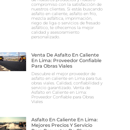
compromiso con la satisfacción de
nuestros clientes. Si estás buscando
asfalto en caliente, asfalto en frío,
mezcla asfáltica, imprimación,
riego de liga o servicios de fresado
asfáltico, te ofrecemos la mejor
calidad y asesoramiento
personalizado.
Venta De Asfalto En Caliente
En Lima: Proveedor Confiable
Para Obras Viales
Descubre el mejor proveedor de
asfalto en caliente en Lima para tus
obras viales. Calidad, confiabilidad y
servicio garantizado. Venta de
Asfalto en Caliente en Lima:
Proveedor Confiable para Obras
Viales
Asfalto En Caliente En Lima:
Mejores Precios Y Servicio