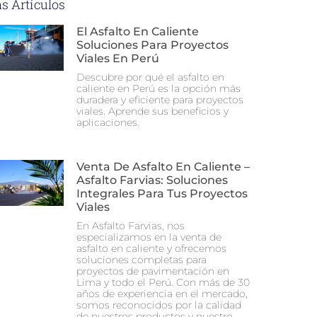
s Artículos
El Asfalto En Caliente
Soluciones Para Proyectos
Viales En Perú
Descubre por qué el asfalto en
caliente en Perú es la opción más
duradera y eficiente para proyectos
viales. Aprende sus beneficios y
aplicaciones.
Venta De Asfalto En Caliente –
Asfalto Farvias: Soluciones
Integrales Para Tus Proyectos
Viales
En Asfalto Farvias, nos
especializamos en la venta de
asfalto en caliente y ofrecemos
soluciones completas para
proyectos de pavimentación en
Lima y todo el Perú. Con más de 30
años de experiencia en el mercado,
somos reconocidos por la calidad
de nuestros productos y nuestro