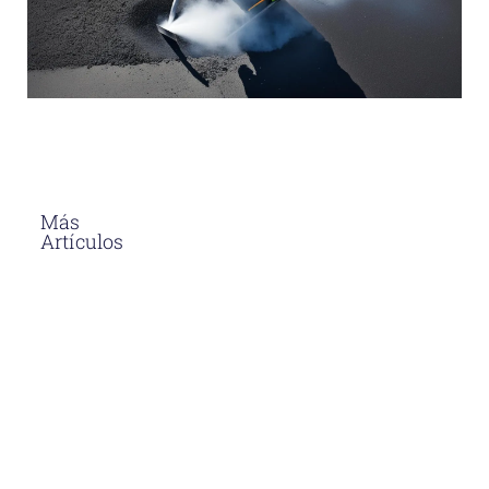
Más
Artículos
El Asfalto En
Caliente
Soluciones
Para
Proyectos
Viales En
Perú
Descubre
por qué el
asfalto en
caliente en
Perú es la