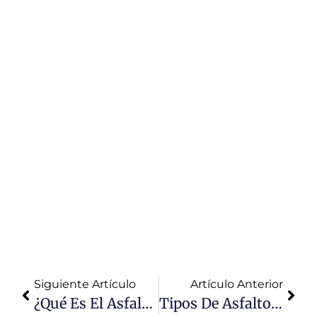
Precios Y
Servicio Para
Proyectos
De Obras
Descubre los
mejores
precios y
servicio de
asfalto en
caliente en
Lima para tus
proyectos de
obras.
Calidad
garantizada y
asesoría
especializada.
Siguiente Artículo
Artículo Anterior
¿Qué Es El Asfalto En Caliente? Ventajas Obras Civiles
Tipos De Asfalto En Caliente: Usos Y Propiedades