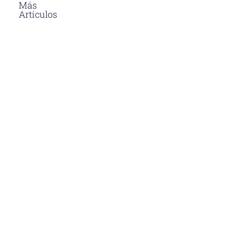
Más
Artículos
El Asfalto En
Caliente
Soluciones
Para
Proyectos
Viales En
Perú
Descubre
por qué el
asfalto en
caliente en
Perú es la
opción más
duradera y
eficiente
para
proyectos
viales.
Aprende sus
beneficios y
aplicaciones.
Venta De
Asfalto En