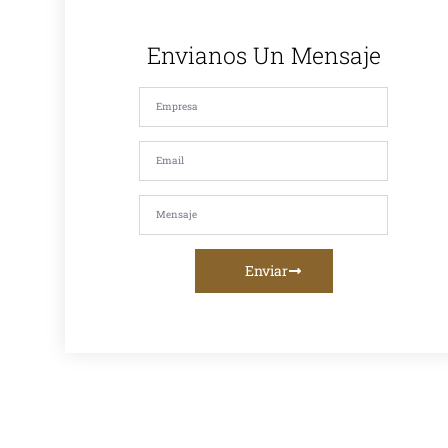
productos y
nuestro
compromiso
Envianos Un Mensaje
con la
satisfacción de
nuestros
clientes. Si
estás
buscando
asfalto en
caliente, asfalto
en frío, mezcla
asfáltica,
imprimación,
riego de liga o
servicios de
fresado
Enviar
asfáltico, te
ofrecemos la
mejor calidad y
asesoramiento
personalizado.
Venta De
Asfalto En
Caliente En
Lima:
Proveedor