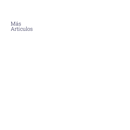
Más
Artículos
El Asfalto En
Caliente
Soluciones
Para
Proyectos
Viales En
Perú
Descubre
por qué el
asfalto en
caliente en
Perú es la
opción más
duradera y
eficiente
para
proyectos
viales.
Aprende sus